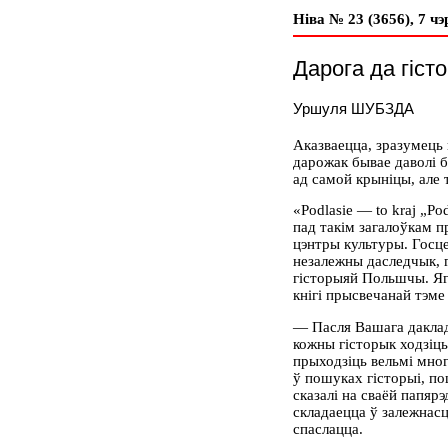
Ніва № 23 (3656), 7 чэ
Дарога да гіст
Уршуля ШУБЗДА
Аказваецца, зразумець 
дарожак бывае даволі б
ад самой крыніцы, але 
«Podlasie — to kraj „P
пад такім загалоўкам 
цэнтры культуры. Госц
незалежны даследчык, г
гісторыяй Польшчы. Яг
кнігі прысвечанай тэме 
— Пасля Вашага даклад
кожны гісторык ходзіць 
прыходзіць вельмі мног
ў пошуках гісторыі, по
сказалі на сваёй папярэ
складаецца ў залежнасці
спаслацца.