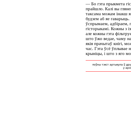
— Бо гэта прыкмета гі
прайшло. Калі вы гляне
таксама можам інакш я
будзем аб яе гаварыць
ўспрымаем, адбіраем, п
гісторыкамі. Кожны з і
але кожны гэта фільтруе
што ўжо ведае, чаму н
якія прачытаў кнігі, мо
час. Гэта ўсё ўплывае на
крыніцы, і што з яго мо
поўны тэкст артыкула ў др
у арх