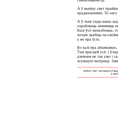
самаахвярнасці.
А ў выніку свет прыйшо
прадказаннямі. То чаго
А ў чым тады наша зад
спрабаваць памяняць не
Калі ўсё непазбежна, т
хочам зрабіць па-свойм
а не пра ўсіх.
Бо калі пра абыякавых,
Там прасцей усё, і ўла
дзеячам не так ужо і с
агульную матрыцу. Зако
поўны тэкст артыкула ў др
у арх