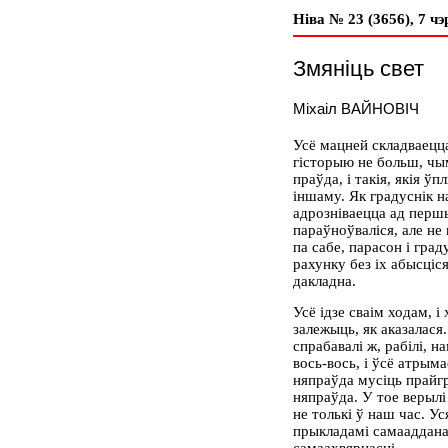
Ніва № 23 (3656), 7 чэ
Змяніць свет
Міхаіл ВАЙНОВІЧ
Усё мацней складваецц
гісторыю не больш, чым
праўда, і такія, якія 
іншаму. Як градуснік н
адрозніваецца ад перш
параўноўваліся, але не 
па сабе, парасон і град
рахунку без іх абысціс
дакладна.
Усё ідзе сваім ходам, і 
залежыць, як аказалася
спрабавалі ж, рабілі, н
вось-вось, і ўсё атрым
няпраўда мусіць прайгр
няпраўда. У тое верылі і
не толькі ў наш час. У
прыкладамі самаадданас