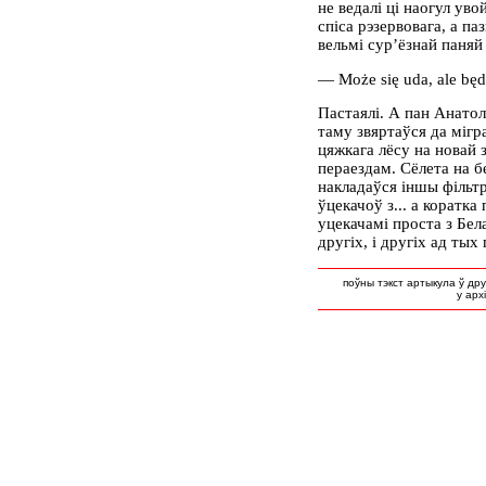
не ведалі ці наогул уво
спіса рэзервовага, а паз
вельмі сур’ёзнай паняй
— Może się uda, ale będz
Пастаялі. А пан Анатол
таму звяртаўся да мігра
цяжкага лёсу на новай з
пераездам. Сёлета на б
накладаўся іншы фільтр
ўцекачоў з... а коратка
уцекачамі проста з Бел
другіх, і другіх ад тых 
поўны тэкст артыкула ў др
у арх