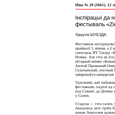
Ніва № 28 (3661), 12 л
Інспірацыі да
фестываль «Zi
Уршуля ШУБЗДА
Фестываль натуракульт
прайшоў 5 ліпеня, а ў 
спектакль BY Тэатра 
Новіка. Але гэта не ўсё
аўтаркай кніжкі «Бежа
Анэтай Прымакай-Онішк
Сушчынскай, унучкай 
завяршыўся канцэртам
Удзельнікі, каб пабыва
фестывалю, хадзілі ад 
пад Совамі, да Доміка з
у Салон.
Стадола — гэта салон, 
Аказалася, што трэба б
панам Анатолем цалкам